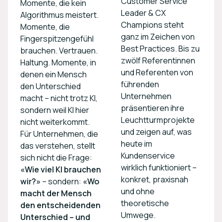
Customer Service
Momente, die kein
Leader & CX
Algorithmus meistert.
Champions steht
Momente, die
ganz im Zeichen von
Fingerspitzengefühl
Best Practices. Bis zu
brauchen. Vertrauen.
zwölf Referentinnen
Haltung. Momente, in
und Referenten von
denen ein Mensch
führenden
den Unterschied
Unternehmen
macht – nicht trotz KI,
präsentieren ihre
sondern weil KI hier
Leuchtturmprojekte
nicht weiterkommt.
und zeigen auf, was
Für Unternehmen, die
heute im
das verstehen, stellt
Kundenservice
sich nicht die Frage:
wirklich funktioniert –
«Wie viel KI brauchen
konkret, praxisnah
wir?»
– sondern:
«Wo
und ohne
macht der Mensch
theoretische
den entscheidenden
Umwege.
Unterschied – und