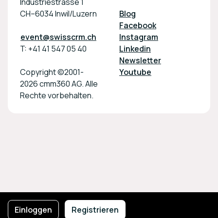
Industriestrasse 1
CH–6034 Inwil/Luzern
Blog
Facebook
event@swisscrm.ch
Instagram
T: +41 41 547 05 40
Linkedin
Newsletter
Copyright ©2001-
Youtube
2026 cmm360 AG. Alle
Rechte vorbehalten.
Fußzeilennavigation
Einloggen
Nutzungsbedingungen
Registrieren
Datenschutzrichtlinie
Impressum