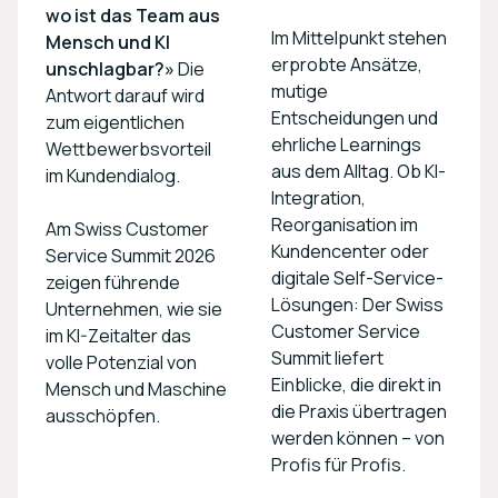
wo ist das Team aus
Im Mittelpunkt stehen
Mensch und KI
erprobte Ansätze,
unschlagbar?»
Die
mutige
Antwort darauf wird
Entscheidungen und
zum eigentlichen
ehrliche Learnings
Wettbewerbsvorteil
aus dem Alltag. Ob KI-
im Kundendialog.
Integration,
Reorganisation im
Am Swiss Customer
Kundencenter oder
Service Summit 2026
digitale Self-Service-
zeigen führende
Lösungen: Der Swiss
Unternehmen, wie sie
Customer Service
im KI-Zeitalter das
Summit liefert
volle Potenzial von
Einblicke, die direkt in
Mensch und Maschine
die Praxis übertragen
ausschöpfen.
werden können – von
Profis für Profis.